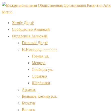
Перейти
к
Меню
содержимому
Хомбу Додзё
Сообщество Анъюкай
Отделения Анъюкай
Главный Додзё
Н.Новгород ===>>>
Горная ул.
Мещера
Свободы ул.
Сормово
Щербинки
Арзамас
Большое Козино р.п.
Бузулук
Волжск