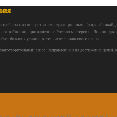
вия
ого образа жизни через занятия традиционным айкидо айкикай, 
овок в Японии, приглашение в Россию мастеров из Японии для 
ебует больших усилий, в том числе финансового плана.
 благотворительный взнос, направленный на достижение целей, 
анизация Развития Айкидо Айкикай "Общество Анъюкай" (Общ