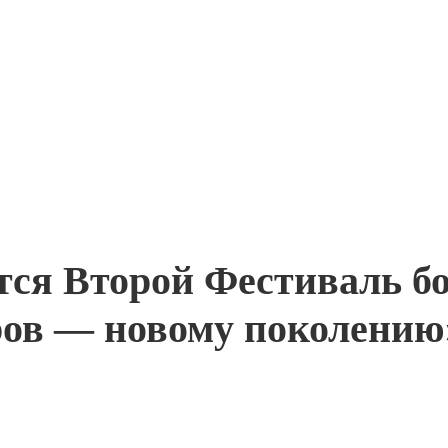
ится Второй Фестиваль б
ров — новому поколению