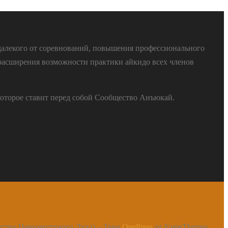
далекого от соревнований, повышения профессионального
расширения возможности практики айкидо всех членов
которое ставит перед собой Сообщество Анъюкай.
ество Невозмутимого Духа)
–
Тема
OnePress
от FameThemes