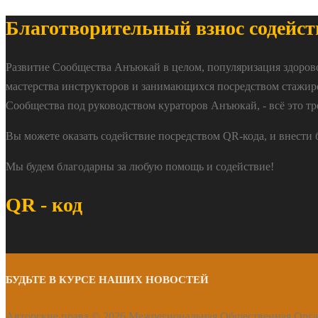
Благотворительный взнос содейст
Развитие Сообщества Анъюкай в целом, популяризация здоров
мастерства инструкторов и занимающихся посредством стажир
Сообщества под руководством кураторов Анъюкай, - всё это тр
Вы можете оказать содействие посредством QR-кода, и внести
Мы будем благодарны за любую помощь и содействие!
QR - код
БУДЬТЕ В КУРСЕ НАШИХ НОВОСТЕЙ
Авторские права © 2026 Межрегиональная Общественная Орг