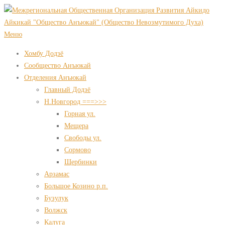
Перейти
к
содержимому
Меню
Хомбу Додзё
Сообщество Анъюкай
Отделения Анъюкай
Главный Додзё
Н.Новгород ===>>>
Горная ул.
Мещера
Свободы ул.
Сормово
Щербинки
Арзамас
Большое Козино р.п.
Бузулук
Волжск
Калуга