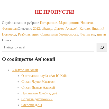
НЕ ПРОПУСТИ!
Опубликовано в рубрике
Интересное
,
Мероприятия
,
Новости
,
Фестивали
Отмечено
2022
,
айкидо
,
Дьяков Алексей
,
Кстово
,
Нижний
Новгород
,
Реабилитация
,
Социальная безопасность
,
Фестиваль
,
цигун
Поиск
О сообществе Ан`юкай
О Клубе Ан`юкай
О названии клуба «Ан Ю Кай»
Сихан Ясуно Масатоси
Сихан Дьяков Алексей
Признание Хомбу додзё
Справка достижений
Степени ДАН