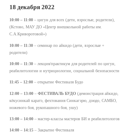
18 декабря 2022
10:00
– 11:00
– цигун для всех (дети, взрослые, родители),
(Кстово, МАУ ДО «Центр внешкольной работы им.
С.А.Криворотовой»)
10:00 – 11:30
– семинар по айкидо (дети, взрослые +
родители)
10:00 – 11:30
– лекция/практикум для родителей по цигун,
реабилитологии и нутрициологии, социальной безопасности
11:45 – 12:00
– открытие Фестиваля Будо
12:00 – 13:00
–
ФЕСТИВАЛЬ БУДО
(демонстрация айкидо,
кёкусинкай каратэ, фехтования Синкагэрю, дзюдо, САМБО,
ножевого боя, рукопашного боя, ушу)
13:00 – 14:00
– мастер-классы мастеров БИ и реабилитологов
14:00 – 14:15
– Закрытие Фестиваля