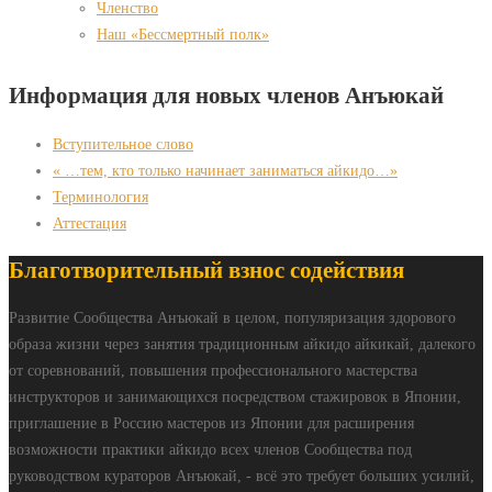
Членство
Наш «Бессмертный полк»
Информация для новых членов Анъюкай
Вступительное слово
« …тем, кто только начинает заниматься айкидо…»
Терминология
Аттестация
Благотворительный взнос содействия
Развитие Сообщества Анъюкай в целом, популяризация здорового
образа жизни через занятия традиционным айкидо айкикай, далекого
от соревнований, повышения профессионального мастерства
инструкторов и занимающихся посредством стажировок в Японии,
приглашение в Россию мастеров из Японии для расширения
возможности практики айкидо всех членов Сообщества под
руководством кураторов Анъюкай, - всё это требует больших усилий,