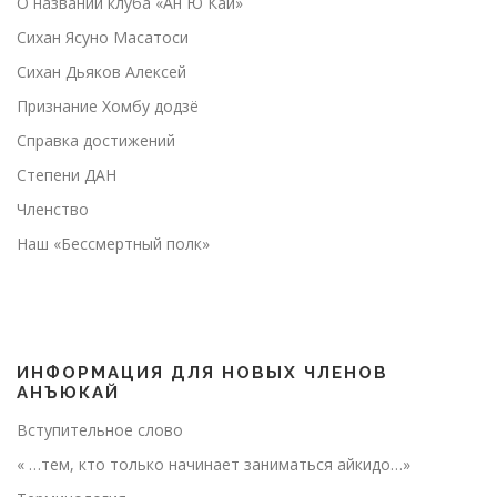
О названии клуба «Ан Ю Кай»
Сихан Ясуно Масатоси
Сихан Дьяков Алексей
Признание Хомбу додзё
Справка достижений
Степени ДАН
Членство
Наш «Бессмертный полк»
ИНФОРМАЦИЯ ДЛЯ НОВЫХ ЧЛЕНОВ
АНЪЮКАЙ
Вступительное слово
« …тем, кто только начинает заниматься айкидо…»