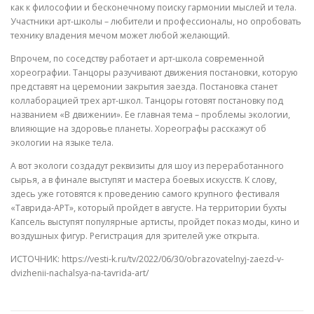
как к философии и бесконечному поиску гармонии мыслей и тела.
Участники арт-школы – любители и профессионалы, но опробовать
технику владения мечом может любой желающий.
Впрочем, по соседству работает и арт-школа современной
хореографии. Танцоры разучивают движения постановки, которую
представят на церемонии закрытия заезда. Постановка станет
коллаборацией трех арт-школ. Танцоры готовят постановку под
названием «В движении». Ее главная тема – проблемы экологии,
влияющие на здоровье планеты. Хореографы расскажут об
экологии на языке тела.
А вот экологи создадут реквизиты для шоу из переработанного
сырья, а в финале выступят и мастера боевых искусств. К слову,
здесь уже готовятся к проведению самого крупного фестиваля
«Таврида-АРТ», который пройдет в августе. На территории бухты
Капсель выступят популярные артисты, пройдет показ моды, кино и
воздушных фигур. Регистрация для зрителей уже открыта.
ИСТОЧНИК: https://vesti-k.ru/tv/2022/06/30/obrazovatelnyj-zaezd-v-
dvizhenii-nachalsya-na-tavrida-art/