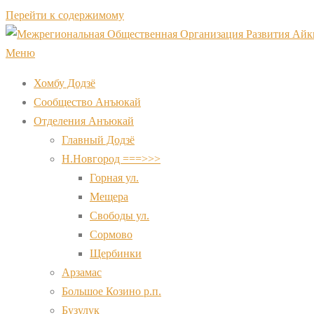
Перейти к содержимому
Меню
Хомбу Додзё
Сообщество Анъюкай
Отделения Анъюкай
Главный Додзё
Н.Новгород ===>>>
Горная ул.
Мещера
Свободы ул.
Сормово
Щербинки
Арзамас
Большое Козино р.п.
Бузулук