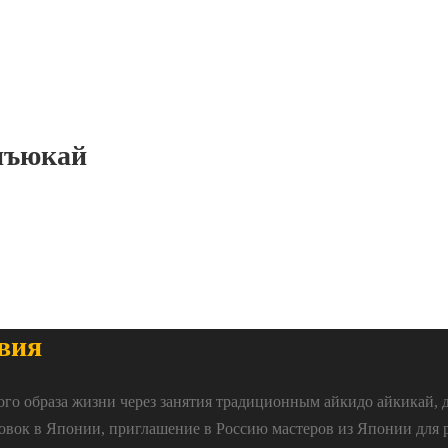
нъюкай
вия
ого образа жизни через занятия традиционным айкидо айкикай, 
овок в Японии, приглашение в Россию мастеров из Японии для 