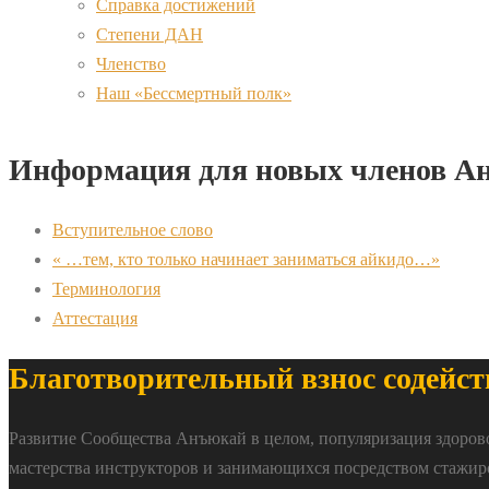
Справка достижений
Степени ДАН
Членство
Наш «Бессмертный полк»
Информация для новых членов А
Вступительное слово
« …тем, кто только начинает заниматься айкидо…»
Терминология
Аттестация
Благотворительный взнос содейст
Развитие Сообщества Анъюкай в целом, популяризация здоров
мастерства инструкторов и занимающихся посредством стажир