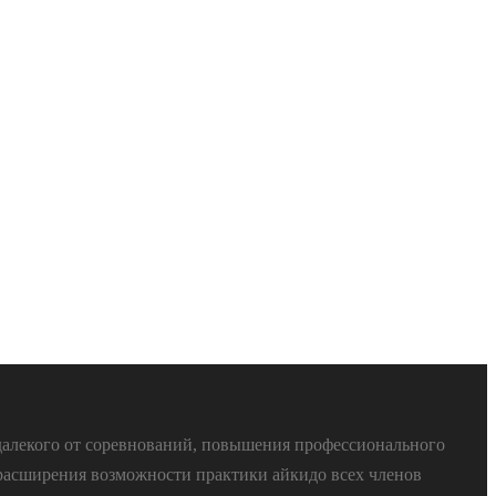
далекого от соревнований, повышения профессионального
расширения возможности практики айкидо всех членов