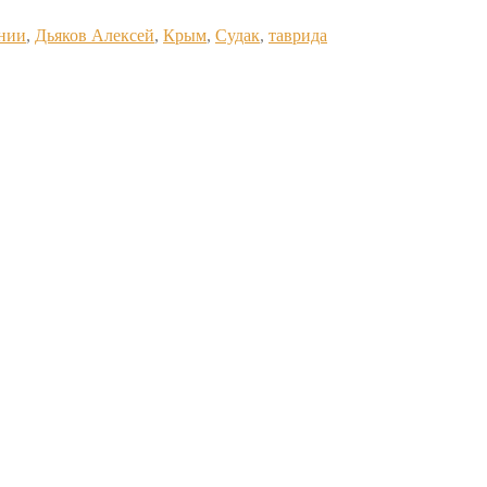
нии
,
Дьяков Алексей
,
Крым
,
Судак
,
таврида