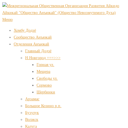
Перейти
к
содержимому
Меню
Хомбу Додзё
Сообщество Анъюкай
Отделения Анъюкай
Главный Додзё
Н.Новгород ===>>>
Горная ул.
Мещера
Свободы ул.
Сормово
Щербинки
Арзамас
Большое Козино р.п.
Бузулук
Волжск
Калуга