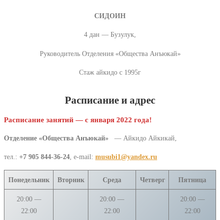
СИДОИН
4 дан — Бузулук,
Руководитель Отделения «Общества Анъюкай»
Стаж айкидо с 1995г
Расписание и адрес
Расписание занятий — с января 2022 года!
Отделение «Общества Анъюкай»
— Айкидо Айкикай,
тел.:
+7 905 844-36-24
, e-mail:
musubi1@yandex.ru
Понедельник
Вторник
Среда
Четверг
Пятница
20:00 —
20:00 —
20:00 —
22:00
22:00
22:00