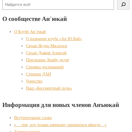
О сообществе Ан`юкай
О Клубе Ан`юкай
О названии клуба «Ан Ю Кай»
Сихан Ясуно Масатоси
Сихан Дьяков Алексей
Признание Хомбу додзё
Справка достижений
Степени ДАН
Членство
Наш «Бессмертный полк»
Информация для новых членов Анъюкай
Вступительное слово
« …тем, кто только начинает заниматься айкидо…»
Терминология