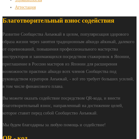
Аттестация
Благотворительный взнос содействия
Развитие Сообщества Анъюкай в целом, популяризация здорового
образа жизни через занятия традиционным айкидо айкикай, далекого
от соревнований, повышения профессионального мастерства
инструкторов и занимающихся посредством стажировок в Японии,
приглашение в Россию мастеров из Японии для расширения
возможности практики айкидо всех членов Сообщества под
руководством кураторов Анъюкай, - всё это требует больших усилий,
в том числе финансового плана.
Вы можете оказать содействие посредством QR-кода, и внести
благотворительный взнос, направленный на достижение целей,
которое ставит перед собой Сообщество Анъюкай.
Мы будем благодарны за любую помощь и содействие!
QR - код