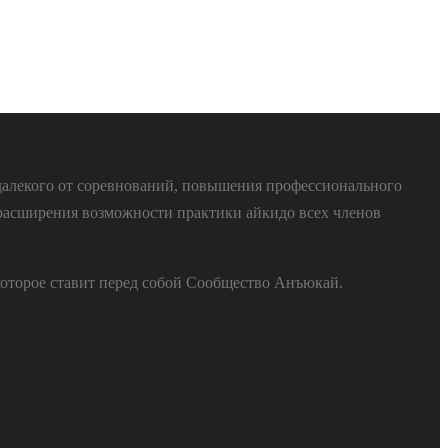
далекого от соревнований, повышения профессионального
расширения возможности практики айкидо всех членов
которое ставит перед собой Сообщество Анъюкай.