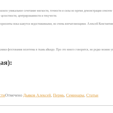
азило уникальное сочетание мягкости, точности и силы во время демонстрации сенсеем
 целостности, центрированности и текучести.
оризонты пока кажутся недостижимыми, но очень впечатляющими. Алексей Константинов
ники фехтования вплетены в ткань айкидо. Про это много говорится, но редко можно у
ая):
сти
Отмечено
Дьяков Алексей
,
Пермь
,
Семинары
,
Статьи