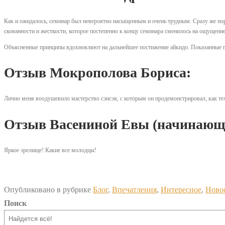
Как и ожидалось, семинар был невероятно насыщенным и очень трудным. Сразу же пор
скованности и жесткости, которое постепенно к концу семинара сменилось на ощущение
Объясненные принципы вдохновляют на дальнейшее постижение айкидо. Показанные г
Отзыв Мокрополова Бориса:
Лично меня воодушевило мастерство сэнсэя, с которым он продемонстрировал, как тех
Отзыв Васениной Евы (начинающ
Яркое зрелище! Какие все молодцы!
Опубликовано в рубрике
Блог
,
Впечатления
,
Интересное
,
Ново
Поиск