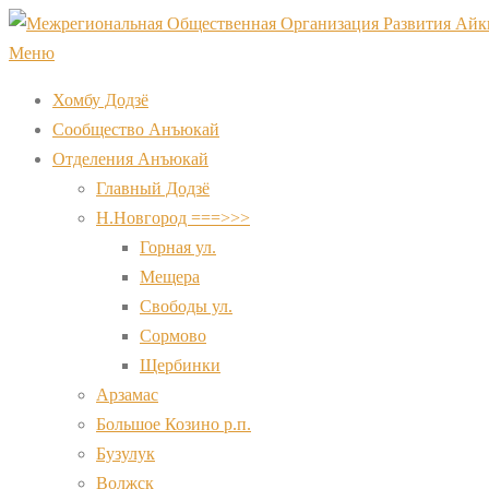
Перейти
к
Меню
содержимому
Хомбу Додзё
Сообщество Анъюкай
Отделения Анъюкай
Главный Додзё
Н.Новгород ===>>>
Горная ул.
Мещера
Свободы ул.
Сормово
Щербинки
Арзамас
Большое Козино р.п.
Бузулук
Волжск