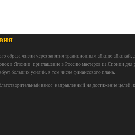
вия
ого образа жизни через занятия традиционным айкидо айкикай, 
овок в Японии, приглашение в Россию мастеров из Японии для 
ебует больших усилий, в том числе финансового плана.
 благотворительный взнос, направленный на достижение целей, 