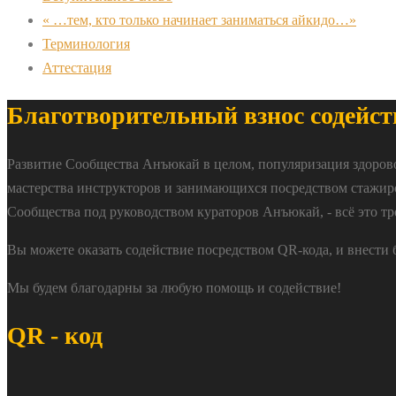
« …тем, кто только начинает заниматься айкидо…»
Терминология
Аттестация
Благотворительный взнос содейст
Развитие Сообщества Анъюкай в целом, популяризация здоров
мастерства инструкторов и занимающихся посредством стажир
Сообщества под руководством кураторов Анъюкай, - всё это тр
Вы можете оказать содействие посредством QR-кода, и внести
Мы будем благодарны за любую помощь и содействие!
QR - код