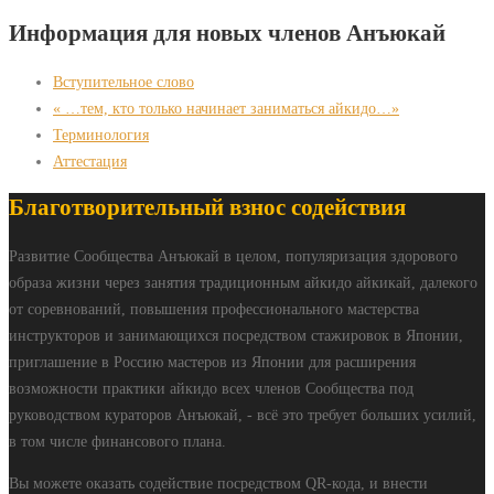
Информация для новых членов Анъюкай
Вступительное слово
« …тем, кто только начинает заниматься айкидо…»
Терминология
Аттестация
Благотворительный взнос содействия
Развитие Сообщества Анъюкай в целом, популяризация здорового
образа жизни через занятия традиционным айкидо айкикай, далекого
от соревнований, повышения профессионального мастерства
инструкторов и занимающихся посредством стажировок в Японии,
приглашение в Россию мастеров из Японии для расширения
возможности практики айкидо всех членов Сообщества под
руководством кураторов Анъюкай, - всё это требует больших усилий,
в том числе финансового плана.
Вы можете оказать содействие посредством QR-кода, и внести