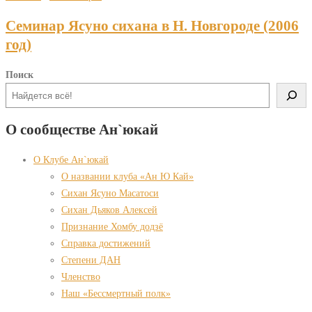
Семинар Ясуно сихана в Н. Новгороде (2006
год)
Поиск
О сообществе Ан`юкай
О Клубе Ан`юкай
О названии клуба «Ан Ю Кай»
Сихан Ясуно Масатоси
Сихан Дьяков Алексей
Признание Хомбу додзё
Справка достижений
Степени ДАН
Членство
Наш «Бессмертный полк»