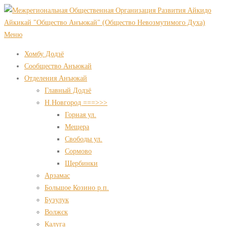
Перейти
к
содержимому
Меню
Хомбу Додзё
Сообщество Анъюкай
Отделения Анъюкай
Главный Додзё
Н.Новгород ===>>>
Горная ул.
Мещера
Свободы ул.
Сормово
Щербинки
Арзамас
Большое Козино р.п.
Бузулук
Волжск
Калуга