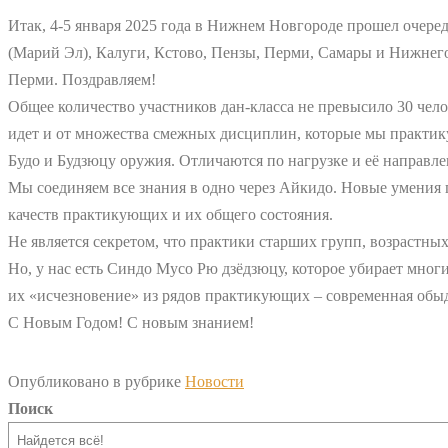
Итак, 4-5 января 2025 года в Нижнем Новгороде прошел очере
(Марий Эл), Калуги, Кстово, Пензы, Перми, Самары и Нижнего 
Перми. Поздравляем!
Общее количество участников дан-класса не превысило 30 чело
идет и от множества смежных дисциплин, которые мы практику
Будо и Будзюцу оружия. Отличаются по нагрузке и её направле
Мы соединяем все знания в одно через Айкидо. Новые умения 
качеств практикующих и их общего состояния.
Не является секретом, что практики старших групп, возрастн
Но, у нас есть Синдо Мусо Рю дзёдзюцу, которое убирает мно
их «исчезновение» из рядов практикующих – современная обыд
С Новым Годом! С новым знанием!
Опубликовано в рубрике
Новости
Поиск