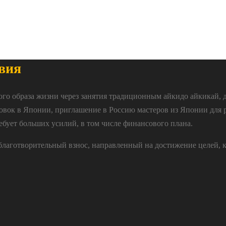
вия
ого образа жизни через занятия традиционным айкидо айкикай, 
овок в Японии, приглашение в Россию мастеров из Японии для 
ебует больших усилий, в том числе финансового плана.
 благотворительный взнос, направленный на достижение целей, 