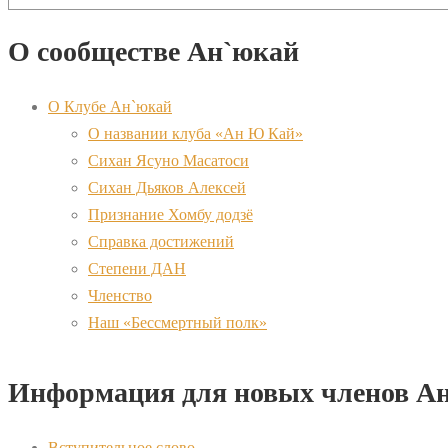
О сообществе Ан`юкай
О Клубе Ан`юкай
О названии клуба «Ан Ю Кай»
Сихан Ясуно Масатоси
Сихан Дьяков Алексей
Признание Хомбу додзё
Справка достижений
Степени ДАН
Членство
Наш «Бессмертный полк»
Информация для новых членов А
Вступительное слово