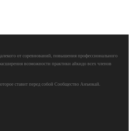
далекого от соревнований, повышения профессионального
расширения возможности практики айкидо всех членов
которое ставит перед собой Сообщество Анъюкай.