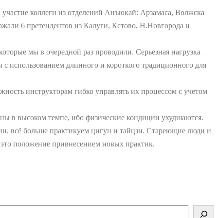
 участие коллеги из отделений Анъюкай: Арзамаса, Волжска
ржали 6 претендентов из Калуги, Кстово, Н.Новгорода и
которые мы в очередной раз проводили. Серьезная нагрузка
ы с использованием длинного и короткого традиционного для
ожность инструкторам гибко управлять их процессом с учетом
ожны в высоком темпе, ибо физические кондиции ухудшаются.
син, всё больше практикуем цигун и тайцзи. Стареющие люди и
ь это положение привнесением новых практик.