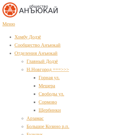
Перейти
к
содержимому
Меню
Хомбу Додзё
Сообщество Анъюкай
Отделения Анъюкай
Главный Додзё
Н.Новгород ===>>>
Горная ул.
Мещера
Свободы ул.
Сормово
Щербинки
Арзамас
Большое Козино р.п.
Бузулук