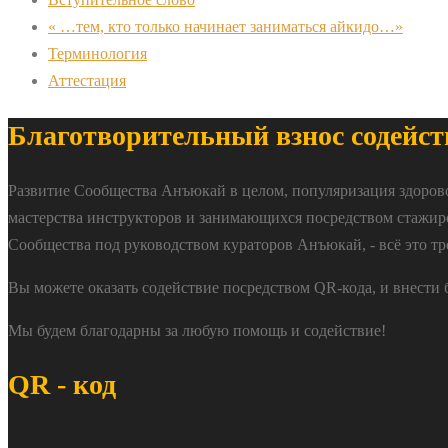
« …тем, кто только начинает заниматься айкидо…»
Терминология
Аттестация
Благотворительный взнос содейст
Развитие Сообщества Анъюкай в целом, популяризация здоров
мастерства инструкторов и занимающихся посредством стажир
Сообщества под руководством кураторов Анъюкай, - всё это тр
Вы можете оказать содействие посредством QR-кода, и внести
Мы будем благодарны за любую помощь и содействие!
QR - код