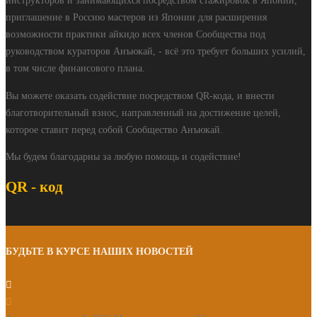
инструкторов и занимающихся посредством стажировок в Японии,
приглашение в Россию мастеров из Японии для расширения
возможности практики айкидо всех членов Сообщества под
руководством кураторов Анъюкай, - всё это требует больших усилий,
в том числе финансового плана.
Вы можете оказать содействие посредством QR-кода, и внести
благотворительный взнос, направленный на достижение целей,
которое ставит перед собой Сообщество Анъюкай.
Мы будем благодарны за любую помощь и содействие!
QR - код
БУДЬТЕ В КУРСЕ НАШИХ НОВОСТЕЙ