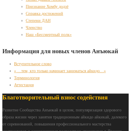
Признание Хомбу додзё
Справка достижений
Степени ДАН
Членство
Наш «Бессмертный полк»
Информация для новых членов Анъюкай
Вступительное слово
« …тем, кто только начинает заниматься айкидо…»
Терминология
Аттестация
Благотворительный взнос содействия
Развитие Сообщества Анъюкай в целом, популяризация здорового
образа жизни через занятия традиционным айкидо айкикай, далекого
от соревнований, повышения профессионального мастерства