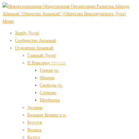
Перейти
к
содержимому
Меню
Хомбу Додзё
Сообщество Анъюкай
Отделения Анъюкай
Главный Додзё
Н.Новгород ===>>>
Горная ул.
Мещера
Свободы ул.
Сормово
Щербинки
Арзамас
Большое Козино р.п.
Бузулук
Волжск
Калуга