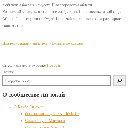
любителей боевых искусств Нижегородской области!
Китайский «цигун» и японское «дзёдо», «тайцзи цюань» и «айкидо
Айкикай» — скучно не будет! Прокачайте свои навыки и расширьте
свои знания!
Для регистрации на курсы нажмите по ссылке
Опубликовано в рубрике
Новости
Поиск
О сообществе Ан`юкай
О Клубе Ан`юкай
О названии клуба «Ан Ю Кай»
Сихан Ясуно Масатоси
Сихан Дьяков Алексей