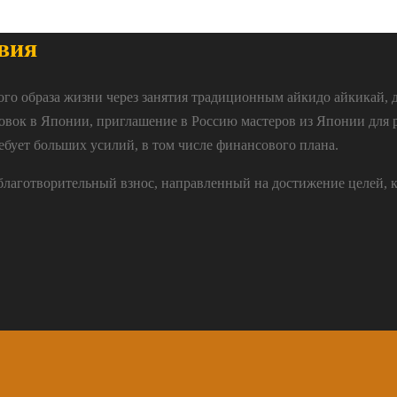
вия
ого образа жизни через занятия традиционным айкидо айкикай, 
овок в Японии, приглашение в Россию мастеров из Японии для 
ебует больших усилий, в том числе финансового плана.
 благотворительный взнос, направленный на достижение целей, 