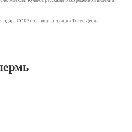
сле, Алексей Кулаков рассказал о современном видении
.командира СОБР полковник полиции Титов Денис
пермь