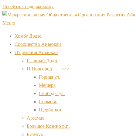
Перейти к содержимому
Меню
Хомбу Додзё
Сообщество Анъюкай
Отделения Анъюкай
Главный Додзё
Н.Новгород ===>>>
Горная ул.
Мещера
Свободы ул.
Сормово
Щербинки
Арзамас
Большое Козино р.п.
Бузулук