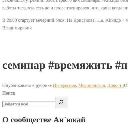
Закончился утренний блок первого дня семинара. #Айкидо был
работы тела, что есть до и после тренировок, что, как и когда 
В 20:00 стартует вечерний блок. На Крисанова, 11а. Айкидо +
Владимирович
семинар #времяжить #
Опубликовано в рубрике
Интересное
,
Мероприятия
,
Новости
О
Поиск
О сообществе Ан`юкай