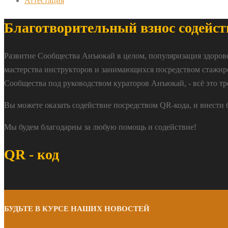
Аттестация
Благотворительный взнос содейст
Развитие Сообщества Анъюкай в целом, популяризация здоров
мастерства инструкторов и занимающихся посредством стажир
Сообщества под руководством кураторов Анъюкай, - всё это тр
Вы можете оказать содействие посредством QR-кода, и внести
Мы будем благодарны за любую помощь и содействие!
QR - код
БУДЬТЕ В КУРСЕ НАШИХ НОВОСТЕЙ