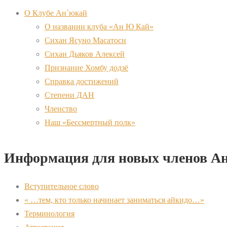
О Клубе Ан`юкай
О названии клуба «Ан Ю Кай»
Сихан Ясуно Масатоси
Сихан Дьяков Алексей
Признание Хомбу додзё
Справка достижений
Степени ДАН
Членство
Наш «Бессмертный полк»
Информация для новых членов А
Вступительное слово
« …тем, кто только начинает заниматься айкидо…»
Терминология