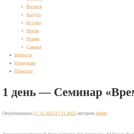
Волжск
Калуга
Кстово
Пенза
Пермь
Самара
Новости
Новичкам
Проекты
1 день — Семинар «Врем
Опубликовано
17.11.2022
17.11.2022
автором
admin