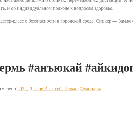
о насыщено деталями о стойках, перемещениях, дистанции. А по
пить, и об индивидуальном подходе к вопросам здоровья.
 мастер-класс о безопасности в городской среде. Спикер — Зам
пермь #анъюкай #айкидо
тмечено
2022
,
Дьяков Алексей
,
Пермь
,
Семинары