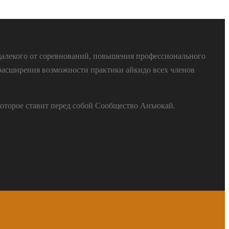
далекого от соревнований, повышения профессионального
расширения возможности практики айкидо всех членов
которое ставит перед собой Сообщество Анъюкай.