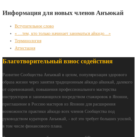
Информация для новых членов Анъюкай
Вступительное слово
« …тем, кто только начинает заниматься айкидо…»
Терминология
Аттестация
Благотворительный взнос содействия
Развитие Сообщества Анъюкай в целом, популяризация здорового
образа жизни через занятия традиционным айкидо айкикай, далекого
от соревнований, повышения профессионального мастерства
инструкторов и занимающихся посредством стажировок в Японии,
приглашение в Россию мастеров из Японии для расширения
возможности практики айкидо всех членов Сообщества под
руководством кураторов Анъюкай, - всё это требует больших усилий,
в том числе финансового плана.