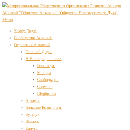
Перейти
к
содержимому
Меню
Хомбу Додзё
Сообщество Анъюкай
Отделения Анъюкай
Главный Додзё
Н.Новгород ===>>>
Горная ул.
Мещера
Свободы ул.
Сормово
Щербинки
Арзамас
Большое Козино р.п.
Бузулук
Волжск
Калуга