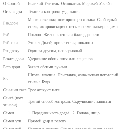
О-Сэнсэй
Великий Учитель, Основатель Морихей Уэсиба
Осаэ-вадза
Техники контроля, удержания
Множественная, повторяющаяся атака. Свободный
Рандори
стиль, импровизация с несколькими нападающими
Рэй
Поклон. Жест почтения и благодарности
Рэйсики
Этикет Додзё, приветствия, поклоны
Рэндзоку
Один за другим, непрерывный
Рёката дори
Удержание обоих плеч или лацканов
Рётэ дори
Захват обеими руками
Школа, течение. Приставка, означающая некоторый
Рю
стиль в Будо
Сан-нин гаке
Трое атакуют наге
Санкё (котэ
Третий способ контроля. Скручивание запястья
хинэри)
Сёмен
1. Передняя часть додзё. 2. Голова, лицо
Сёмен ути
Прямой удар в голову