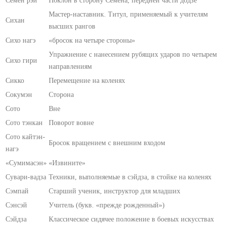
Сёмен рэй
Поклон в сторону Сёмена, передней части додзё
Мастер-наставник. Титул, применяемый к учителям
Сихан
высших рангов
Сихо нагэ
«бросок на четыре стороны»
Упражнение с нанесением рубящих ударов по четырем
Сихо гири
направлениям
Сикко
Перемещение на коленях
Сокумэн
Сторона
Сото
Вне
Сото тэнкан
Поворот вовне
Сото кайтэн-
Бросок вращением с внешним входом
нагэ
«Сумимасэн»
«Извините»
Сувари-вадза
Техники, выполняемые в сэйдза, в стойке на коленях
Сэмпай
Старший ученик, инструктор для младших
Сэнсэй
Учитель (букв. «прежде рожденный»)
Сэйдза
Классическое сидячее положение в боевых искусствах