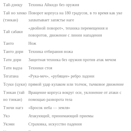
Тай-дзюцу
Техника Айкидо без оружия
Тай но хенко
Поворот корпуса на 180 градусов, в то время как уке
(тэнкан)
захватывает запястье наге
«двойной поворот», техника перемещения и
Тай сабаки
поворотов, движение с линии нападения
Танто
Нож
Танто дори
Техника отбирания ножа
Тати дори
Защитная техника без оружия против атак мечом
Тати вадза
Техники стоя
Тегатана
«Рука-меч», «рубящее» ребро ладони
Тсуки (цуки)
прямой удар кулаком или толчок, тычковое движение
Тэнкан (тай
Вращение корпуса вокруг оси, уклонение от атаки с
но тэнкан)
помощью разворота тела
Тэнчи нагэ
«Бросок неба — земля»
Укэ
Атакующий, принимающий приемы
Укэми
Страховка, искусство падения