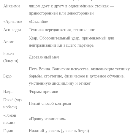
Айханми
лицом друг к другу в одноимённых стойках —
правосторонней или левосторонней
«Аригато»
«Спасибо»
Аси вадза
Техника передвижения, техника ног
Удар. Оборонительный удар, применяемый для
Атэми
нейтрализации Ки вашего партнера
Бокен
Деревянный меч
(бокуто)
Путь Воина. Воинские искусства, включающие технику
Будо
борьбы, стратегию, физическое и духовное обучение,
умственную дисциплину и этикет
Вадза
Формы приемов
Гоккё (удэ
Пятый способ контроля
нобаси)
«Гомэн
«Прошу извинения»
насаи»
Гэдан
Нижний уровень (уровень бедер)