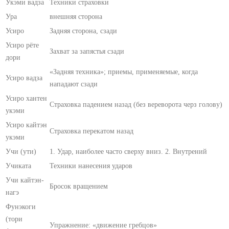
Укэми вадза
Техники страховки
Ура
внешняя сторона
Усиро
Задняя сторона, сзади
Усиро рёте
Захват за запястья сзади
дори
«Задняя техника»; приемы, применяемые, когда
Усиро вадза
нападают сзади
Усиро хантен
Страховка падением назад (без вереворота черз голову)
укэми
Усиро кайтэн
Страховка перекатом назад
укэми
Учи (ути)
1. Удар, наиболее часто сверху вниз. 2. Внутрений
Учиката
Техники нанесения ударов
Учи кайтэн-
Бросок вращением
нагэ
Фунэкоги
(тори
Упражнение: «движение гребцов»