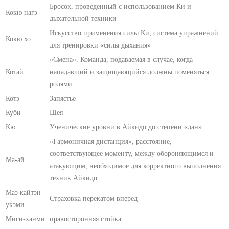
Бросок, проведенный с использованием Ки и
Кокю нагэ
дыхательной техники
Искусство применения силы Ки; система упражнений
Кокю хо
для тренировки «силы дыхания»
«Смена». Команда, подаваемая в случае, когда
Котай
нападавший и защищающийся должны поменяться
ролями
Котэ
Запястье
Куби
Шея
Кю
Ученические уровни в Айкидо до степени «дан»
«Гармоничная дистанция», расстояние,
соответствующее моменту, между обороняющимся и
Ма-ай
атакующим, необходимое для корректного выполнения
техник Айкидо
Маэ кайтэн
Страховка перекатом вперед
укэми
Миги-ханми
правосторонняя стойка