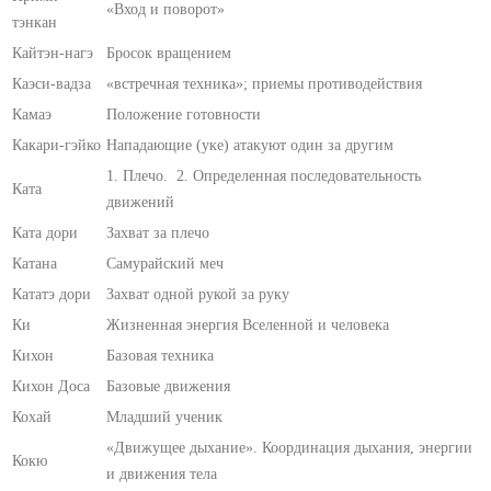
«Вход и поворот»
тэнкан
Кайтэн-нагэ
Бросок вращением
Каэси-вадза
«встречная техника»; приемы противодействия
Камаэ
Положение готовности
Какари-гэйко
Нападающие (уке) атакуют один за другим
1. Плечо. 2. Определенная последовательность
Ката
движений
Ката дори
Захват за плечо
Катана
Самурайский меч
Кататэ дори
Захват одной рукой за руку
Ки
Жизненная энергия Вселенной и человека
Кихон
Базовая техника
Кихон Доса
Базовые движения
Кохай
Младший ученик
«Движущее дыхание». Координация дыхания, энергии
Кокю
и движения тела