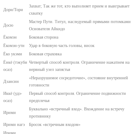
Захват; Так же тот, кто выполняет прием и выигрывает
Дори/Тори
схватку
Мастер Пути. Титул, наследуемый прямыми потомками
Досю
Основателя Айкидо
Ёкомэн
Боковая сторона
Ёкомэн-ути
Удар в боковую часть головы, висок
Ёко укэми
Боковая страховка
Ёнкё (тэкуби
Четвертый способ контроля. Ограничение нажатием на
осаэ)
нервный узел запястья
«Неразрушимое сосредоточие», состояние внутренней
Дзансин
готовности
Иккё (удэ-
Первый способ контроля. Ограничение подвижности
осаэ)
предплечья
Буквально «встречный вход». Вхождение на встречу
Ирими
противнику
Ирими нагэ
Бросок «встречным входом»
Ирими