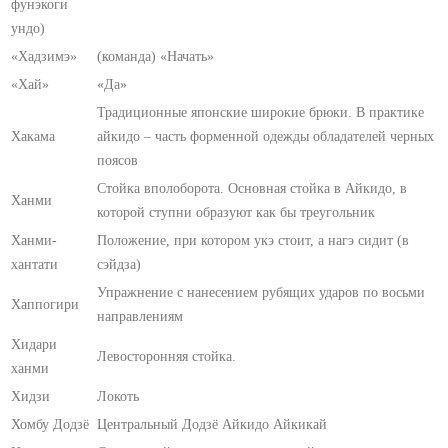
фунэкоги
ундо)
«Хадзимэ»
(команда) «Начать»
«Хай»
«Да»
Традиционные японские широкие брюки. В практике
Хакама
айкидо – часть форменной одежды обладателей черных
поясов
Стойка вполоборота. Основная стойка в Айкидо, в
Ханми
которой ступни образуют как бы треугольник
Ханми-
Положение, при котором укэ стоит, а нагэ сидит (в
хантати
сэйдза)
Упражнение с нанесением рубящих ударов по восьми
Хаппогири
направлениям
Хидари
Левосторонняя стойка.
ханми
Хидзи
Локоть
Хомбу Додзё
Центральный Додзё Айкидо Айкикай