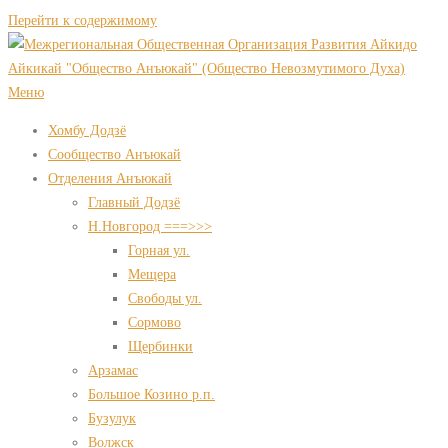
Перейти к содержимому
Меню
Хомбу Додзё
Сообщество Анъюкай
Отделения Анъюкай
Главный Додзё
Н.Новгород ===>>>
Горная ул.
Мещера
Свободы ул.
Сормово
Щербинки
Арзамас
Большое Козино р.п.
Бузулук
Волжск