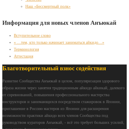
Наш «Бессмертный полк»
Информация для новых членов Анъюкай
Вступительное слово
« …тем, кто только начинает заниматься айкидо…»
Терминология
Аттестация
Благотворительный взнос содействия
Развитие Сообщества Анъюкай в целом, популяризация здорового
образа жизни через занятия традиционным айкидо айкикай, далекого
от соревнований, повышения профессионального мастерства
инструкторов и занимающихся посредством стажировок в Японии,
приглашение в Россию мастеров из Японии для расширения
возможности практики айкидо всех членов Сообщества под
руководством кураторов Анъюкай, - всё это требует больших усилий,