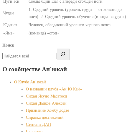
Цуги аси
Скользящий шаг с впереди стоящей ноги
1. Cредний уровень (уровень груди — от живота до
Чудан
плеч). 2. Средний уровень обучения (иногда: «чудэн»)
Юданся
Человек, обладающий уровнем черного пояса
«Ямэ»
(команда) «стоп»
Поиск
О сообществе Ан`юкай
О Клубе Ан`юкай
О названии клуба «Ан Ю Кай»
Сихан Ясуно Масатоси
Сихан Дьяков Алексей
Признание Хомбу додзё
Справка достижений
Степени ДАН
Членство