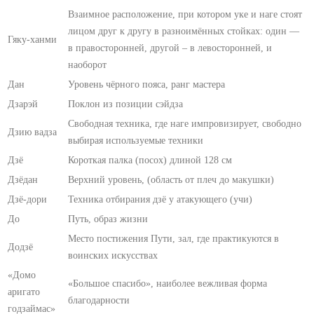
Взаимное расположение, при котором уке и наге стоят
лицом друг к другу в разноимённых стойках: один —
Гяку-ханми
в правосторонней, другой – в левосторонней, и
наоборот
Дан
Уровень чёрного пояса, ранг мастера
Дзарэй
Поклон из позиции сэйдза
Свободная техника, где наге импровизирует, свободно
Дзию вадза
выбирая используемые техники
Дзё
Короткая палка (посох) длиной 128 см
Дзёдан
Верхний уровень, (область от плеч до макушки)
Дзё-дори
Техника отбирания дзё у атакующего (учи)
До
Путь, образ жизни
Место постижения Пути, зал, где практикуются в
Додзё
воинских искусствах
«Домо
«Большое спасибо», наиболее вежливая форма
аригато
благодарности
годзаймас»