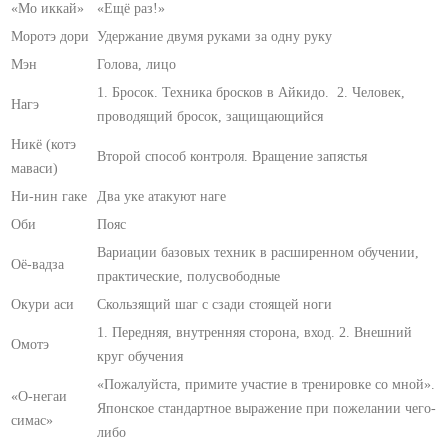
«Мо иккай»
«Ещё раз!»
Моротэ дори
Удержание двумя руками за одну руку
Мэн
Голова, лицо
1. Бросок. Техника бросков в Айкидо. 2. Человек,
Нагэ
проводящий бросок, защищающийся
Никё (котэ
Второй способ контроля. Вращение запястья
маваси)
Ни-нин гаке
Два уке атакуют наге
Оби
Пояс
Вариации базовых техник в расширенном обучении,
Оё-вадза
практические, полусвободные
Окури аси
Скользящий шаг с сзади стоящей ноги
1. Передняя, внутренняя сторона, вход. 2. Внешний
Омотэ
круг обучения
«Пожалуйста, примите участие в тренировке со мной».
«О-негаи
Японское стандартное выражение при пожелании чего-
симас»
либо