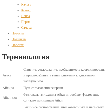
Калуга
Кстово
Пенза
Пермь
Самара
Новости
Новичкам
Проекты
Терминология
Слияние, согласование; необходимость координировать
Авасэ
и приспосабливать ваши движения к движениям
нападающего
Айкидо
Путь согласования энергии
Фехтовальная техника Айки и, вообще, фехтование
Айки-кэн
согласно принципам Айки
Взаимное расположение, при котором уке и нагэ стоят