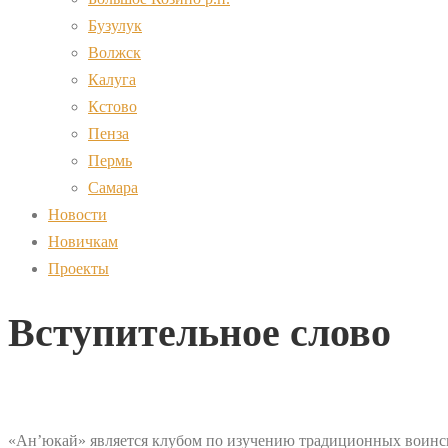
Бузулук
Волжск
Калуга
Кстово
Пенза
Пермь
Самара
Новости
Новичкам
Проекты
Вступительное слово
«Ан’юкай» является клубом по изучению традиционных воинс