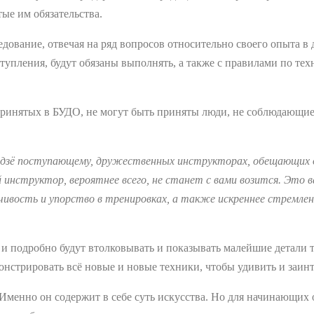
ые им обязательства.
едование, отвечая на ряд вопросов относительно своего опыта в
ступления, будут обязаны выполнять, а также с правилами по те
 принятых в БУДО, не могут быть приняты люди, не соблюдающи
дзё поступающему, дружественных инструкторах, обещающих объ
инструктор, вероятнее всего, не станет с вами возится. Это в
чивость и упорство в тренировках, а также искреннее стремлен
и подробно будут втолковывать и показывать малейшие детали те
монстрировать всё новые и новые техники, чтобы удивить и заин
Именно он содержит в себе суть искусства. Но для начинающих