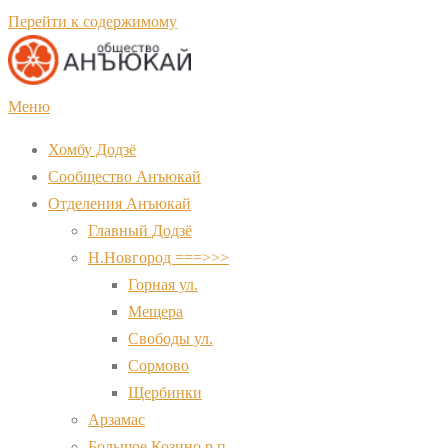
Перейти к содержимому
Меню
Хомбу Додзё
Сообщество Анъюкай
Отделения Анъюкай
Главный Додзё
Н.Новгород ===>>>
Горная ул.
Мещера
Свободы ул.
Сормово
Щербинки
Арзамас
Большое Козино р.п.