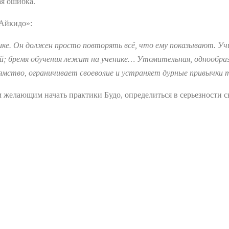
ая ошибка.
 Айкидо»:
нике. Он должен просто повторять всё, что ему показывают. У
ий; бремя обучения лежит на ученике… Утомительная, однообра
рямство, ограничивает своеволие и устраняет дурные привычки т
м желающим начать практики Будо, определиться в серьезности 