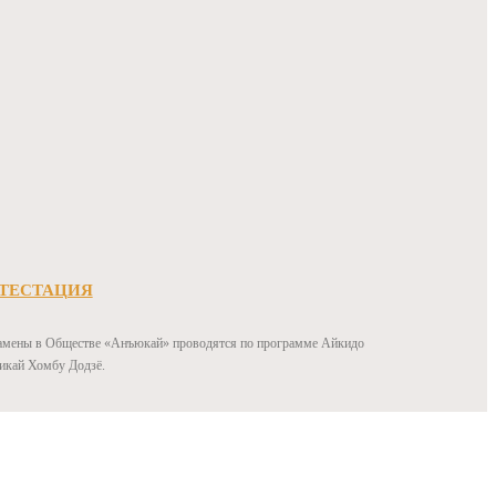
ТЕСТАЦИЯ
амены в Обществе «Анъюкай» проводятся по программе Айкидо
икай Хомбу Додзё.