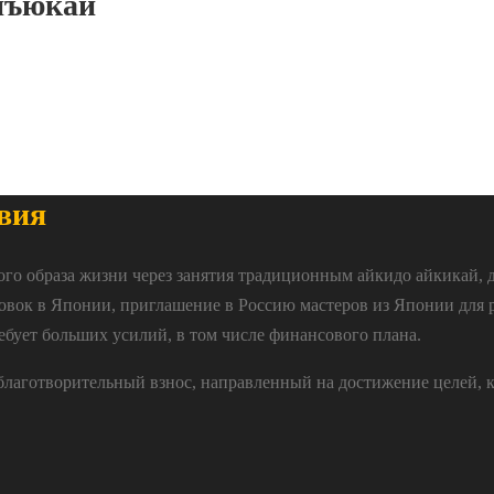
нъюкай
вия
ого образа жизни через занятия традиционным айкидо айкикай, 
овок в Японии, приглашение в Россию мастеров из Японии для 
ебует больших усилий, в том числе финансового плана.
 благотворительный взнос, направленный на достижение целей, 