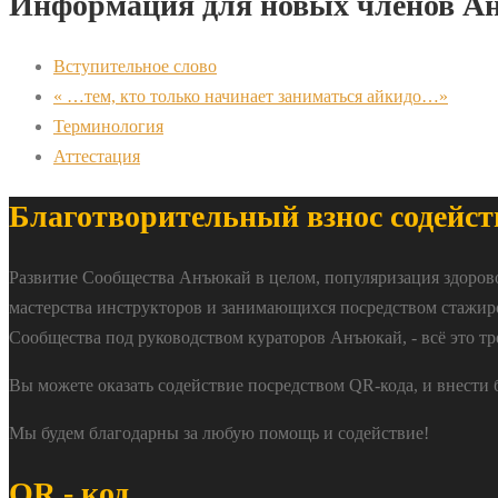
Информация для новых членов А
Вступительное слово
« …тем, кто только начинает заниматься айкидо…»
Терминология
Аттестация
Благотворительный взнос содейст
Развитие Сообщества Анъюкай в целом, популяризация здоров
мастерства инструкторов и занимающихся посредством стажир
Сообщества под руководством кураторов Анъюкай, - всё это тр
Вы можете оказать содействие посредством QR-кода, и внести
Мы будем благодарны за любую помощь и содействие!
QR - код