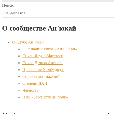
Поиск
О сообществе Ан`юкай
О Клубе Ан`юкай
О названии клуба «Ан Ю Кай»
Сихан Ясуно Масатоси
Сихан Дьяков Алексей
Признание Хомбу додзё
Справка достижений
Степени ДАН
Членство
Наш «Бессмертный полк»