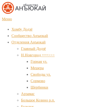
Перейти
к
содержимому
Меню
Хомбу Додзё
Сообщество Анъюкай
Отделения Анъюкай
Главный Додзё
Н.Новгород ===>>>
Горная ул.
Мещера
Свободы ул.
Сормово
Щербинки
Арзамас
Большое Козино р.п.
Бузулук