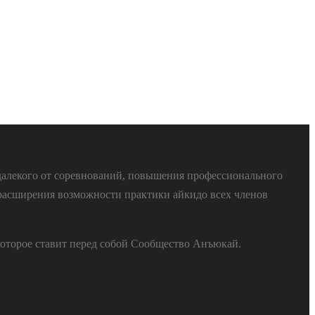
далекого от соревнований, повышения профессионального
расширения возможности практики айкидо всех членов
которое ставит перед собой Сообщество Анъюкай.