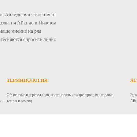
ов Айкидо, впечатления от
развития Айкидо в Нижнем
 наше мнение на ряд
тесняются спросить лично
ТЕРМИНОЛОГИЯ
АТ
Объяснение и перевод слов, произносимых на тренировках, название
Экз
ми.
техник и команд
Айк