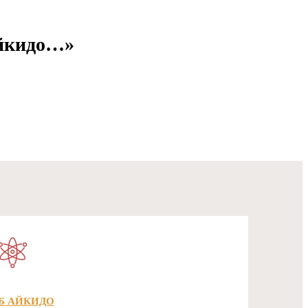
айкидо…»
Б АЙКИДО